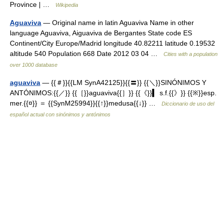
Province | …
Wikipedia
Aguaviva
— Original name in latin Aguaviva Name in other
language Aguaviva, Aiguaviva de Bergantes State code ES
Continent/City Europe/Madrid longitude 40.82211 latitude 0.19532
altitude 540 Population 668 Date 2012 03 04 …
Cities with a population
over 1000 database
aguaviva
— {{＃}}{{LM SynA42125}}{{〓}} {{＼}}SINÓNIMOS Y
ANTÓNIMOS:{{／}} {{［}}aguaviva{{］}} {{《}}▍ s.f.{{》}} {{※}}esp.
mer.{{¤}} ＝ {{SynM25994}}{{↑}}medusa{{↓}} …
Diccionario de uso del
español actual con sinónimos y antónimos