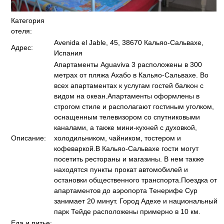
Категория
отеля:
Avenida el Jable, 45, 38670 Кальяо-Сальвахе,
Адрес:
Испания
Апартаменты Aguaviva 3 расположены в 300
метрах от пляжа Ахабо в Кальяо-Сальвахе. Во
всех апартаментах к услугам гостей балкон с
видом на океан.Апартаменты оформлены в
строгом стиле и располагают гостиным уголком,
оснащенным телевизором со спутниковыми
каналами, а также мини-кухней с духовкой,
Описание:
холодильником, чайником, тостером и
кофеваркой.В Кальяо-Сальвахе гости могут
посетить рестораны и магазины. В нем также
находятся пункты прокат автомобилей и
остановки общественного транспорта.Поездка от
апартаментов до аэропорта Тенерифе Сур
занимает 20 минут. Город Адехе и национальный
парк Тейде расположены примерно в 10 км.
Еда и питье: