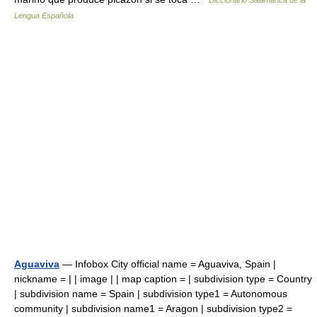
Diccionario Salamanca de la
Lengua Española
Aguaviva
— Infobox City official name = Aguaviva, Spain |
nickname = | | image | | map caption = | subdivision type = Country
| subdivision name = Spain | subdivision type1 = Autonomous
community | subdivision name1 = Aragon | subdivision type2 =